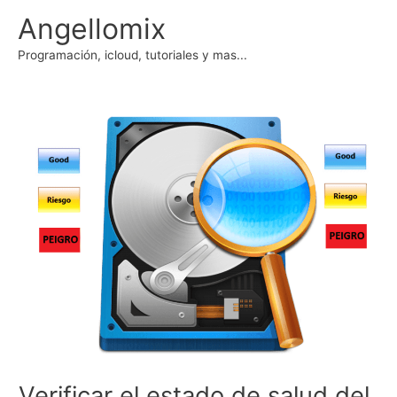
Ir
Angellomix
al
contenido
Programación, icloud, tutoriales y mas...
Verificar el estado de salud del