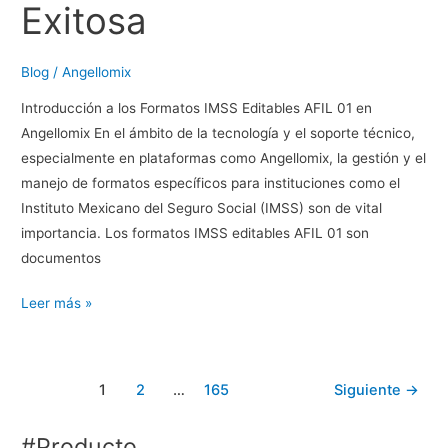
Exitosa
Blog
/
Angellomix
Introducción a los Formatos IMSS Editables AFIL 01 en
Angellomix En el ámbito de la tecnología y el soporte técnico,
especialmente en plataformas como Angellomix, la gestión y el
manejo de formatos específicos para instituciones como el
Instituto Mexicano del Seguro Social (IMSS) son de vital
importancia. Los formatos IMSS editables AFIL 01 son
documentos
Formatos
Leer más »
IMSS
Editables
AFIL
1
2
…
165
Siguiente
→
01
en
#Producto