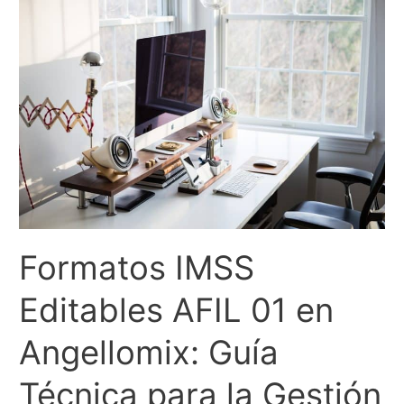
IMSS
Editables
AFIL
01
en
Angellomix
Formatos IMSS
Editables AFIL 01 en
Angellomix: Guía
Técnica para la Gestión