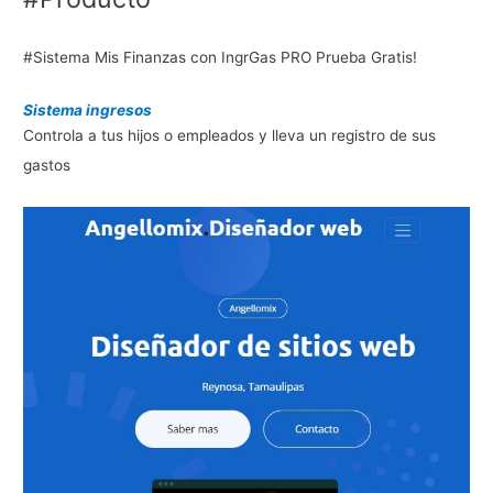
Angellomix:
Guía
#Sistema Mis Finanzas con IngrGas PRO Prueba Gratis!
Técnica
y
Sistema ingresos
Práctica
Controla a tus hijos o empleados y lleva un registro de sus
para
gastos
la
Implementación
Exitosa