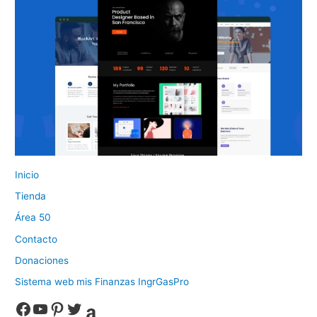
Inicio
Tienda
Área 50
Contacto
Donaciones
Sistema web mis Finanzas IngrGasPro
Facebook
YouTube
Pinterest
Twitter
Amazon