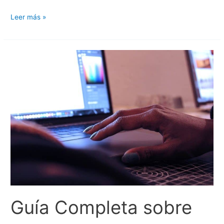
Guía
Leer más »
Completa
sobre
Formatos
IMSS
Editables
AFIL
01
en
Angellomix
Guía Completa sobre