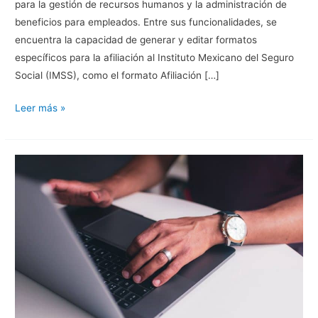
para la gestión de recursos humanos y la administración de
beneficios para empleados. Entre sus funcionalidades, se
encuentra la capacidad de generar y editar formatos
específicos para la afiliación al Instituto Mexicano del Seguro
Social (IMSS), como el formato Afiliación […]
Configuración
Leer más »
y
Edición
de
Formatos
IMSS
Afiliación
01
en
Angellomix:
Una
Guía