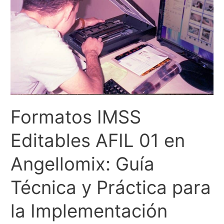
Guía
Técnica
para
la
Gestión
de
Recursos
Humanos
Formatos IMSS
Editables AFIL 01 en
Angellomix: Guía
Técnica y Práctica para
la Implementación