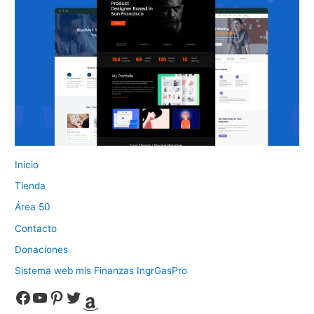
Inicio
Tienda
Área 50
Contacto
Donaciones
Sistema web mis Finanzas IngrGasPro
Facebook
YouTube
Pinterest
Twitter
Amazon