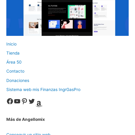
Inicio
Tienda
Área 50
Contacto
Donaciones
Sistema web mis Finanzas IngrGasPro
Facebook
YouTube
Pinterest
Twitter
Amazon
Más de Angellomix
Conseguir un sitio web