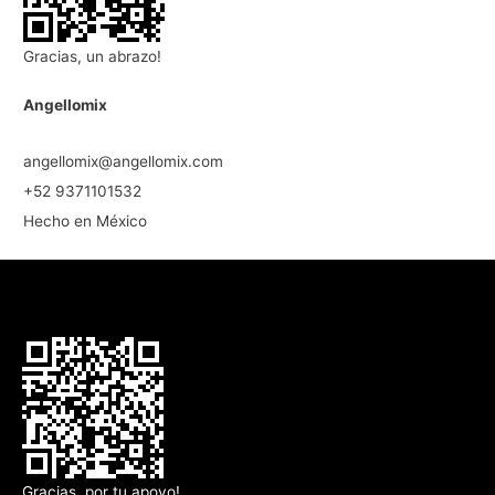
Gracias, un abrazo!
Angellomix
angellomix@angellomix.com
+52 9371101532
Hecho en México
Gracias, por tu apoyo!