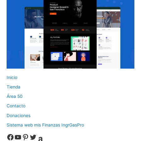
Inicio
Tienda
Área 50
Contacto
Donaciones
Sistema web mis Finanzas IngrGasPro
Facebook
YouTube
Pinterest
Twitter
Amazon