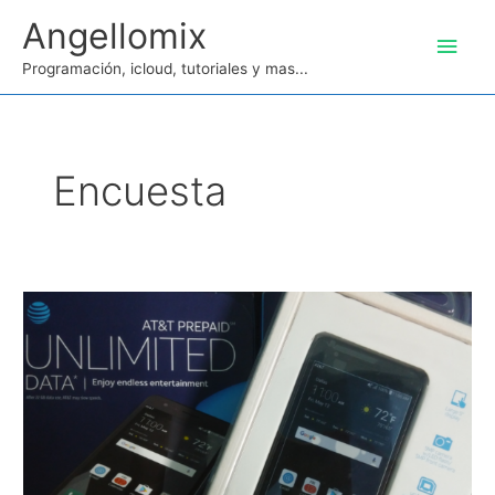
Ir
Angellomix
Men
al
contenido
Programación, icloud, tutoriales y mas...
princ
Encuesta