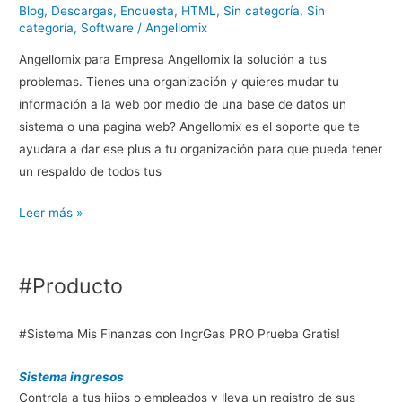
h
Blog
,
Descargas
,
Encuesta
,
HTML
,
Sin categoría
,
Sin
o
categoría
,
Software
/
Angellomix
r
Angellomix para Empresa Angellomix la solución a tus
a
problemas. Tienes una organización y quieres mudar tu
s
información a la web por medio de una base de datos un
sistema o una pagina web? Angellomix es el soporte que te
ayudara a dar ese plus a tu organización para que pueda tener
un respaldo de todos tus
A
Leer más »
n
g
e
#Producto
l
l
#Sistema Mis Finanzas con IngrGas PRO Prueba Gratis!
o
m
Sistema ingresos
i
Controla a tus hijos o empleados y lleva un registro de sus