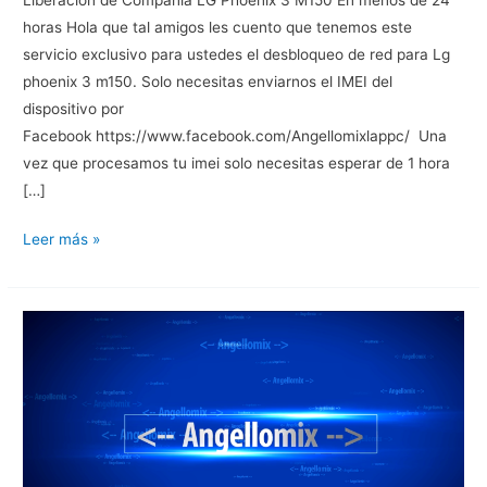
horas Hola que tal amigos les cuento que tenemos este
servicio exclusivo para ustedes el desbloqueo de red para Lg
phoenix 3 m150. Solo necesitas enviarnos el IMEI del
dispositivo por
Facebook https://www.facebook.com/Angellomixlappc/ Una
vez que procesamos tu imei solo necesitas esperar de 1 hora
[…]
L
Leer más »
i
b
e
r
a
c
i
o
n