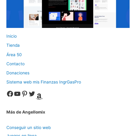
Inicio
Tienda
Área 50
Contacto
Donaciones
Sistema web mis Finanzas IngrGasPro
Facebook
YouTube
Pinterest
Twitter
Amazon
Más de Angellomix
Conseguir un sitio web
Juegos en linea