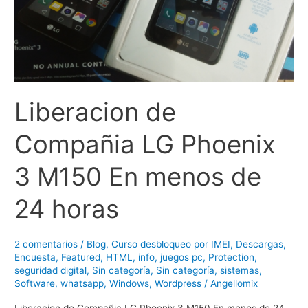
Liberacion de
Compañia LG Phoenix
3 M150 En menos de
24 horas
2 comentarios
/
Blog
,
Curso desbloqueo por IMEI
,
Descargas
,
Encuesta
,
Featured
,
HTML
,
info
,
juegos pc
,
Protection
,
seguridad digital
,
Sin categoría
,
Sin categoría
,
sistemas
,
Software
,
whatsapp
,
Windows
,
Wordpress
/
Angellomix
Liberacion de Compañia LG Phoenix 3 M150 En menos de 24