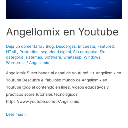
d
e
C
o
Angellomix en Youtube
m
p
Deja un comentario
/
Blog
,
Descargas
,
Encuesta
,
Featured
,
a
HTML
,
Protection
,
seguridad digital
,
Sin categoría
,
Sin
ñ
categoría
,
sistemas
,
Software
,
whatsapp
,
Windows
,
Wordpress
/
Angellomix
i
a
Angellomix Suscribance al canal de youtube! —–> Angellomix en
L
Youtube Descubre el fabuloso mundo de Angellomix en
G
Youtube todo el contenido en linea, vídeos educativos y
P
prácticos sobre tutoriales tecnológicos
h
https://www.youtube.com/c/Angellomix
o
e
A
Leer más »
n
n
i