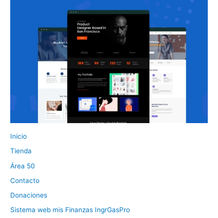
Inicio
Tienda
Área 50
Contacto
Donaciones
Sistema web mis Finanzas IngrGasPro