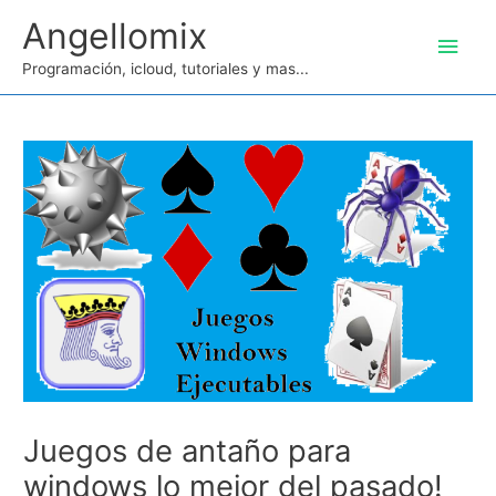
Ir
Angellomix
Men
al
contenido
Programación, icloud, tutoriales y mas...
princ
Juegos de antaño para
windows lo mejor del pasado!