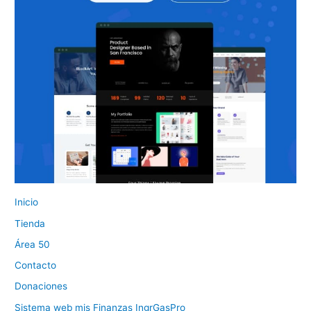
Inicio
Tienda
Área 50
Contacto
Donaciones
Sistema web mis Finanzas IngrGasPro