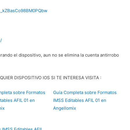
YZj_kZBasCo98BM0PQbw
/
urando el dispositivo, aun no se elimina la cuenta antirrobo
IER DISPOSITIVO IOS SI TE INTERESA VISITA :
pleta sobre Formatos
Guía Completa sobre Formatos
tables AFIL 01 en
IMSS Editables AFIL 01 en
ix
Angellomix
 IMSS Editables AFIL