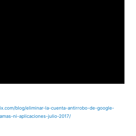
mix.com/blog/eliminar-la-cuenta-antirrobo-de-google-
ramas-n
i
-aplicaciones-julio-2017/