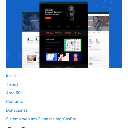
Inicio
Tienda
Área 50
Contacto
Donaciones
Sistema web mis Finanzas IngrGasPro