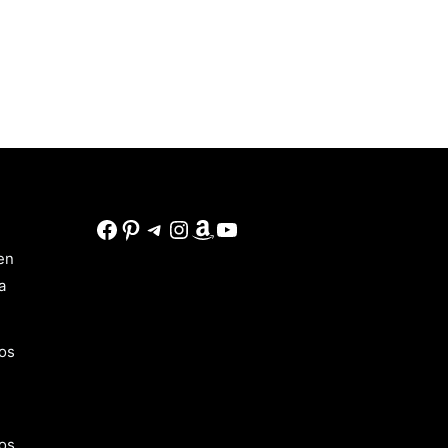
Facebook
Pinterest
Telegram
Instagram
Amazon
YouTube
en
a
os
os