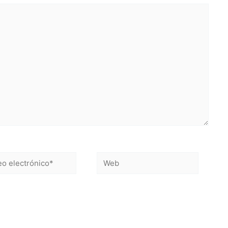
Web
ónico*