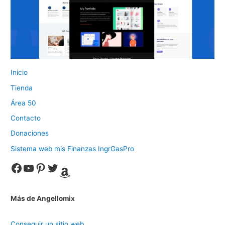
Inicio
Tienda
Área 50
Contacto
Donaciones
Sistema web mis Finanzas IngrGasPro
Facebook
YouTube
Pinterest
Twitter
Amazon
Más de Angellomix
Conseguir un sitio web