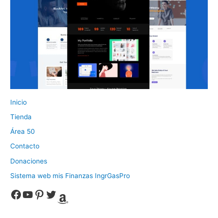
Inicio
Tienda
Área 50
Contacto
Donaciones
Sistema web mis Finanzas IngrGasPro
Facebook
YouTube
Pinterest
Twitter
Amazon