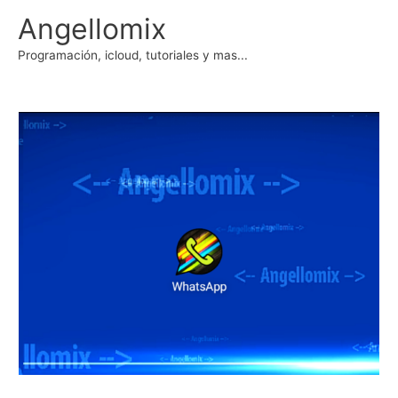
Ir
Angellomix
al
contenido
Programación, icloud, tutoriales y mas...