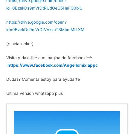
https://drive.google.com/open?
id=0BzekDs9mVrDtRUdOeG5HaFQ0blU
https://drive.google.com/open?
id=0BzekDs9mVrDtVVkxcTBMbmMtLXM
[/sociallocker]
Visita y dale like a mi pagina de facebook!—->
https://www.facebook.com/Angellomixlappc
Dudas? Comenta estoy para ayudarte
Ultima version whatsapp plus