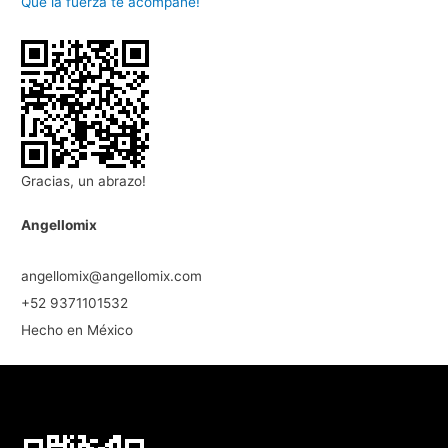
Que la fuerza te acompañe!
Gracias, un abrazo!
Angellomix
angellomix@angellomix.com
+52 9371101532
Hecho en México