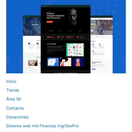
Inicio
Tienda
Área 50
Contacto
Donaciones
Sistema web mis Finanzas IngrGasPro