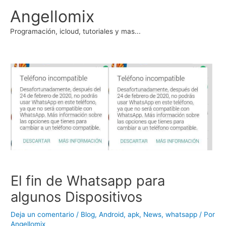
Ir
Angellomix
al
contenido
Programación, icloud, tutoriales y mas...
El fin de Whatsapp para
algunos Dispositivos
Deja un comentario
/
Blog
,
Android
,
apk
,
News
,
whatsapp
/ Por
Angellomix