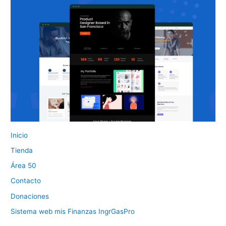
Inicio
Tienda
Área 50
Contacto
Donaciones
Sistema web mis Finanzas IngrGasPro