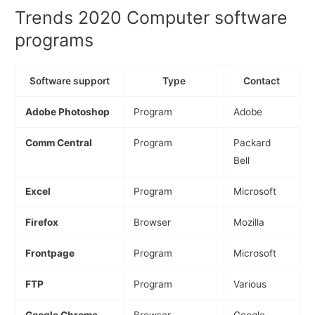
Trends 2020 Computer software
programs
Software support
Type
Contact
Adobe Photoshop
Program
Adobe
Comm Central
Program
Packard
Bell
Excel
Program
Microsoft
Firefox
Browser
Mozilla
Frontpage
Program
Microsoft
FTP
Program
Various
Google Chrome
Browser
Google