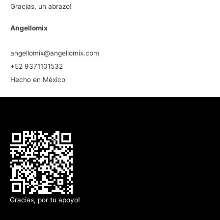
Gracias, un abrazo!
Angellomix
angellomix@angellomix.com
+52 9371101532
Hecho en México
Gracias, por tu apoyo!