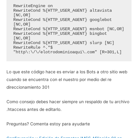
RewriteEngine on

RewriteCond %{HTTP_USER_AGENT} altavista 
[NC,OR]

RewriteCond %{HTTP_USER_AGENT} googlebot 
[NC,OR]

RewriteCond %{HTTP_USER_AGENT} msnbot [NC,OR]

RewriteCond %{HTTP_USER_AGENT} bingbot 
[NC,OR]

RewriteCond %{HTTP_USER_AGENT} slurp [NC]

RewriteRule ^.*$ 
"http\:\/\/elotrodominioaqui\.com" [R=301,L]
Lo que este código hace es enviar a los Bots a otro sitio web
cuando se encuentra con el nuestro por medio del re
direccionamiento 301
Como consejo debes hacer siempre un respaldo de tu archivo
.htaccess antes de editarlo.
Preguntas? Comenta estoy para ayudarte