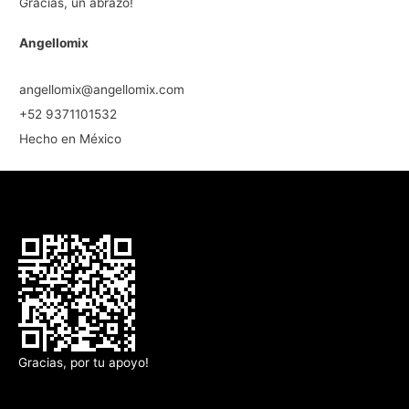
Gracias, un abrazo!
Angellomix
angellomix@angellomix.com
+52 9371101532
Hecho en México
Gracias, por tu apoyo!