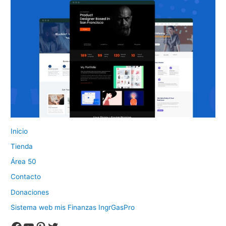
Inicio
Tienda
Área 50
Contacto
Donaciones
Sistema web mis Finanzas IngrGasPro