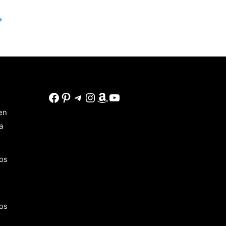
→
Facebook
Pinterest
Telegram
Instagram
Amazon
YouTube
en
a
os
os