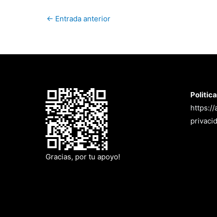
←
Entrada anterior
Politic
https:/
privaci
Gracias, por tu apoyo!