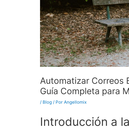
Automatizar Correos 
Guía Completa para Me
/
Blog
/ Por
Angellomix
Introducción a l