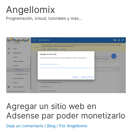
Ir
Angellomix
al
contenido
Programación, icloud, tutoriales y mas...
Agregar un sitio web en
Adsense par poder monetizarlo
Deja un comentario
/
Blog
/ Por
Angellomix