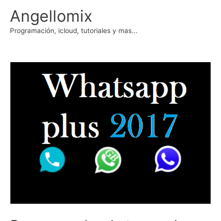
Ir
Angellomix
al
contenido
Programación, icloud, tutoriales y mas...