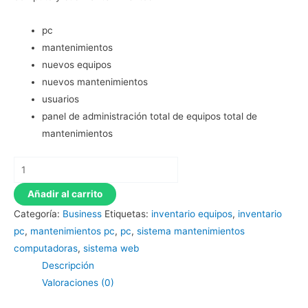
$50.00.
$30.00.
pc
mantenimientos
nuevos equipos
nuevos mantenimientos
usuarios
panel de administración total de equipos total de
mantenimientos
Sistema
web
Añadir al carrito
mantenimiento
Categoría:
Business
Etiquetas:
inventario equipos
,
inventario
y
pc
,
mantenimientos pc
,
pc
,
sistema mantenimientos
resguardo
computadoras
,
sistema web
de
Descripción
equipos
Valoraciones (0)
de
computo