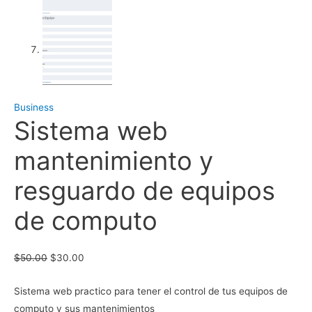
Business
Sistema web
mantenimiento y
resguardo de equipos
de computo
El
El
$
50.00
$
30.00
precio
precio
Sistema web practico para tener el control de tus equipos de
original
actual
computo y sus mantenimientos
era:
es: