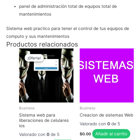
panel de administración total de equipos total de
mantenimientos
Sistema web practico para tener el control de tus equipos de
computo y sus mantenimientos
Productos relacionados
¡Oferta!
¡Oferta!
Business
Business
Sistema web para
Creacion de sistemas Web
liberaciones de celulares
Valorado con
0
de 5
ios
Añadir al carrito
$
0.00
Valorado con
0
de 5