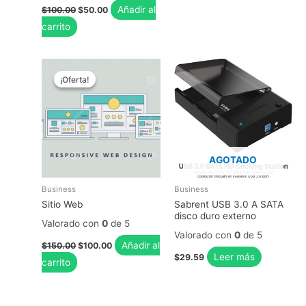
El
El
Añadir al
$
100.00
$
50.00
precio
precio
carrito
original
actual
era:
es:
$100.00.
$50.00.
¡Oferta!
¡Oferta!
AGOTADO
Business
Business
Sitio Web
Sabrent USB 3.0 A SATA
disco duro externo
Valorado con
0
de 5
Valorado con
0
de 5
El
El
Añadir al
$
150.00
$
100.00
precio
precio
Leer más
$
29.59
carrito
original
actual
era:
es:
$150.00.
$100.00.