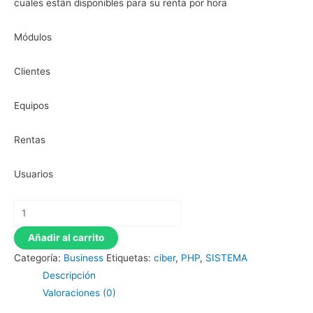
cuales están disponibles para su renta por hora
Módulos
Clientes
Equipos
Rentas
Usuarios
Sistema
web
Añadir al carrito
para
Categoría:
Business
Etiquetas:
ciber
,
PHP
,
SISTEMA
control
Descripción
de
Valoraciones (0)
Ciber
Café