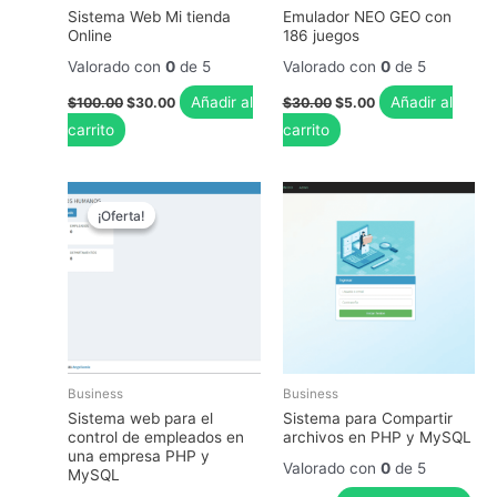
Sistema Web Mi tienda
Emulador NEO GEO con
Online
186 juegos
Valorado con
0
de 5
Valorado con
0
de 5
El
El
El
El
Añadir al
Añadir al
$
100.00
$
30.00
$
30.00
$
5.00
precio
precio
precio
precio
carrito
carrito
original
actual
original
actual
era:
es:
era:
es:
$100.00.
$30.00.
$30.00.
$5.00.
¡Oferta!
¡Oferta!
Business
Business
Sistema web para el
Sistema para Compartir
control de empleados en
archivos en PHP y MySQL
una empresa PHP y
Valorado con
0
de 5
MySQL