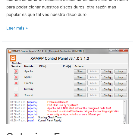
para poder clonar nuestros discos duros, otra razón mas
popular es que tal ves nuestro disco duro
Clonar
Leer más »
Disco
Duro:
Copiar
todo
el
sistema
operativo