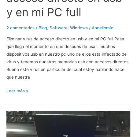
y en mi PC full
2 comentarios
/
Blog
,
Software
,
Windows
/
Angellomix
Eliminar virus de acceso directo en usb y en mi PC full Pasa
que llega el momento en que después de usar muchos
dispositivos usb en nuestro pc uno de ellos esta infectado de
virus y tenemos nuestras memorias usb con accesos directos.
Bueno este virus en particular del cual estoy hablando hace
que nuestra
Eliminar
Leer más »
virus
de
acceso
directo
en
usb