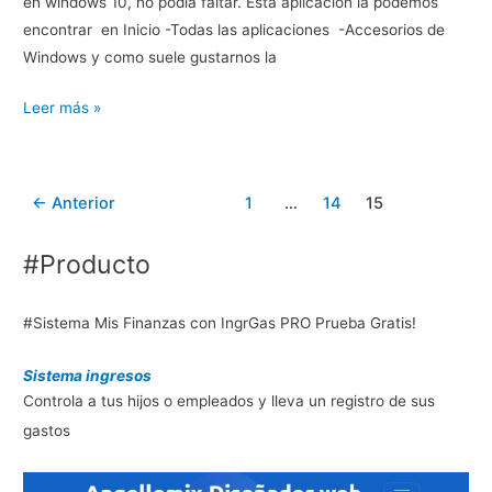
en windows 10, no podía faltar. Esta aplicación la podemos
encontrar en Inicio -Todas las aplicaciones -Accesorios de
Windows y como suele gustarnos la
Notas
Leer más »
rápidas
en
windows
←
Anterior
1
…
14
15
10
#Producto
#Sistema Mis Finanzas con IngrGas PRO Prueba Gratis!
Sistema ingresos
Controla a tus hijos o empleados y lleva un registro de sus
gastos