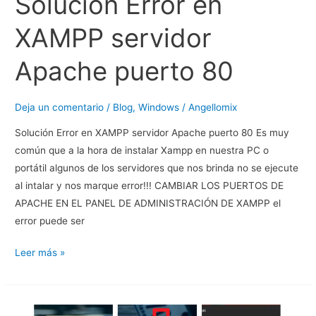
Solucion Error en
XAMPP servidor
Apache puerto 80
Deja un comentario
/
Blog
,
Windows
/
Angellomix
Solución Error en XAMPP servidor Apache puerto 80 Es muy
común que a la hora de instalar Xampp en nuestra PC o
portátil algunos de los servidores que nos brinda no se ejecute
al intalar y nos marque error!!! CAMBIAR LOS PUERTOS DE
APACHE EN EL PANEL DE ADMINISTRACIÓN DE XAMPP el
error puede ser
Solucion
Leer más »
Error
en
XAMPP