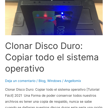
y
en
mi
PC
full
Clonar Disco Duro:
Copiar todo el sistema
operativo
Deja un comentario
/
Blog
,
Windows
/
Angellomix
Clonar Disco Duro: Copiar todo el sistema operativo [Tutorial
Fácil] 2021 Una Forma de poder conservar todos nuestros
archivos es tener una copia de respaldo, nunca se sabe
cuando se dañaran nuestros discos duros esta seria una razón