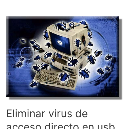
Trucos
para
PC
Windows
10
Principiantes
Eliminar virus de
acceso directo en usb