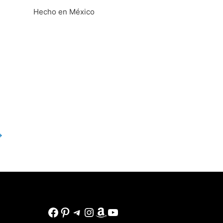
Hecho en México
→
Facebook
Pinterest
Telegram
Instagram
Amazon
YouTube