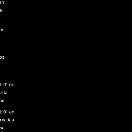
en
a
os
os
L 01 en
a la
os
L 01 en
ráctica
osa