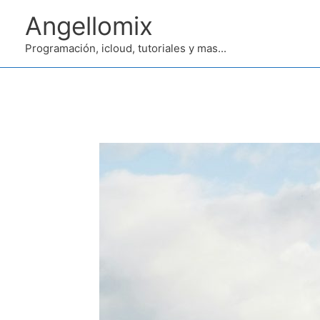
Ir
Angellomix
al
contenido
Programación, icloud, tutoriales y mas...