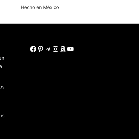
Hecho en México
Facebook
Pinterest
Telegram
Instagram
Amazon
YouTube
en
a
os
os