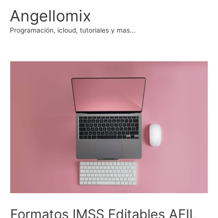
Ir
Angellomix
al
contenido
Programación, icloud, tutoriales y mas...
Formatos IMSS Editables AFIL