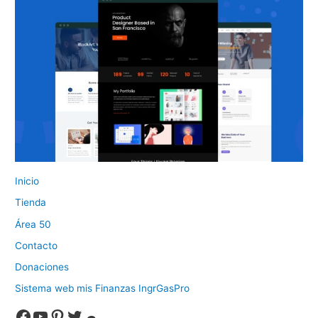
Inicio
Tienda
Área 50
Contacto
Donaciones
Sistema web mis Finanzas IngrGasPro
Facebook
YouTube
Pinterest
Twitter