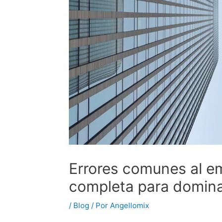
Errores comunes al e
completa para dominar
/
Blog
/ Por
Angellomix