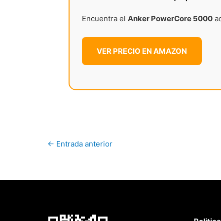
Encuentra el
Anker PowerCore 5000
aq
VER PRECIO EN AMAZON
←
Entrada anterior