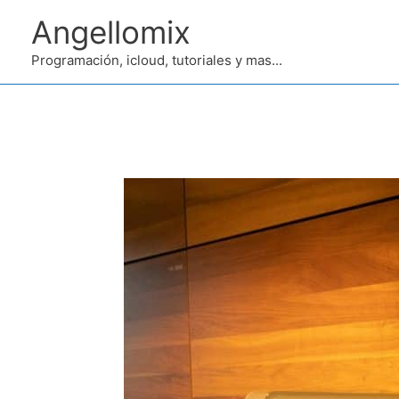
Ir
Angellomix
al
contenido
Programación, icloud, tutoriales y mas...