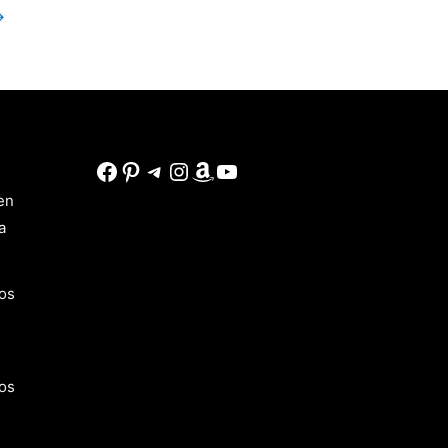
→
Facebook
Pinterest
Telegram
Instagram
Amazon
YouTube
en
a
os
os