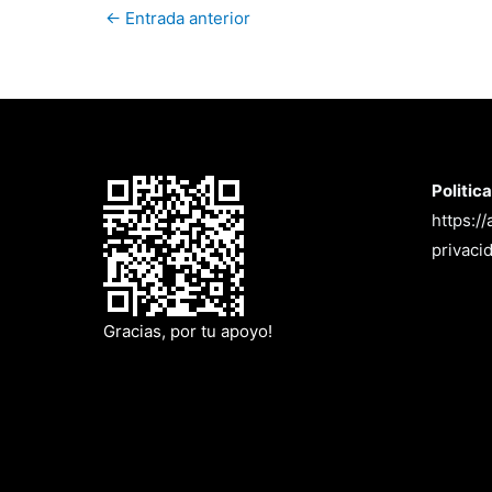
←
Entrada anterior
Politic
https:/
privaci
Gracias, por tu apoyo!