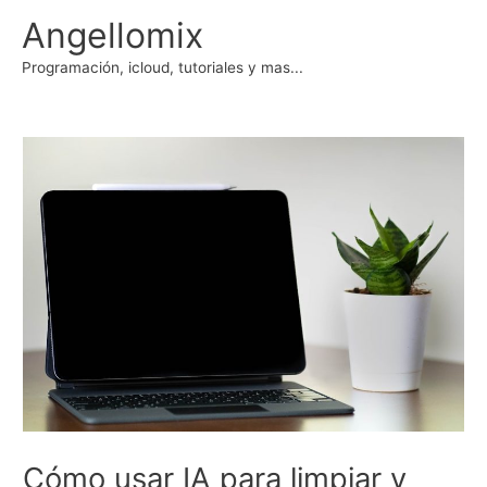
Ir
Angellomix
al
contenido
Programación, icloud, tutoriales y mas...
Cómo usar IA para limpiar y