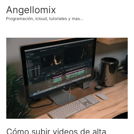
Ir
Angellomix
al
contenido
Programación, icloud, tutoriales y mas...
Cómo subir videos de alta