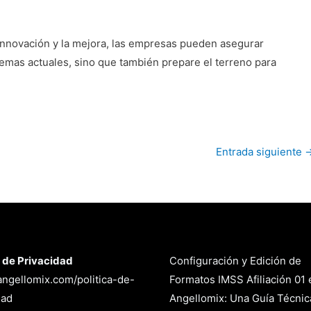
 innovación y la mejora, las empresas pueden asegurar
lemas actuales, sino que también prepare el terreno para
Entrada siguiente
a de Privacidad
Configuración y Edición de
/angellomix.com/politica-de-
Formatos IMSS Afiliación 01 
dad
Angellomix: Una Guía Técnic