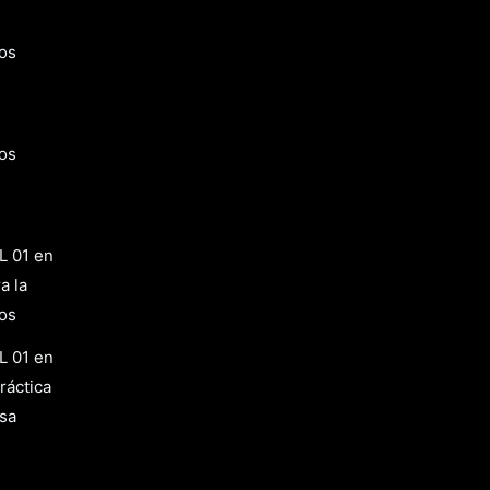
os
os
L 01 en
a la
os
L 01 en
ráctica
osa