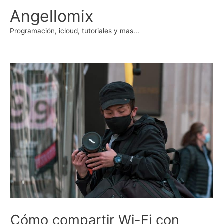
Ir
Angellomix
al
contenido
Programación, icloud, tutoriales y mas...
Cómo compartir Wi-Fi con