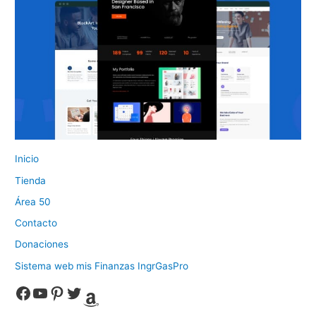
Inicio
Tienda
Área 50
Contacto
Donaciones
Sistema web mis Finanzas IngrGasPro
Facebook
YouTube
Pinterest
Twitter
Amazon