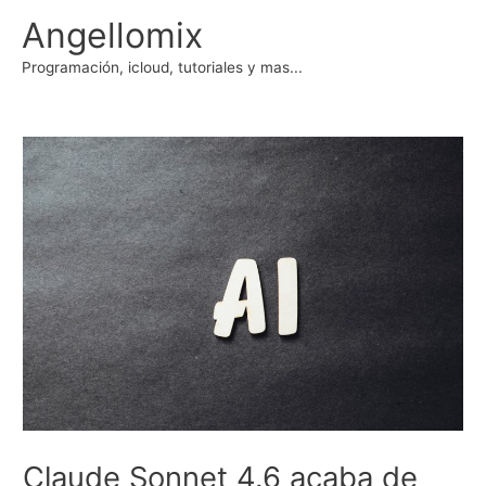
Ir
Angellomix
al
contenido
Programación, icloud, tutoriales y mas...
Claude Sonnet 4.6 acaba de