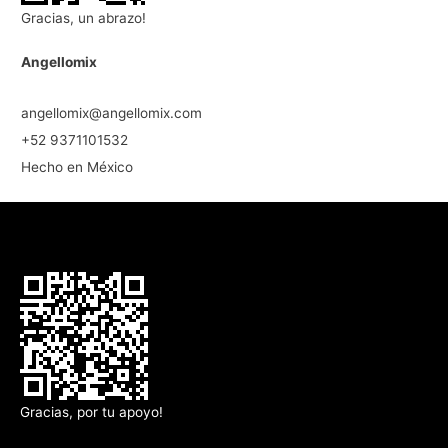
Gracias, un abrazo!
Angellomix
angellomix@angellomix.com
+52 9371101532
Hecho en México
Gracias, por tu apoyo!