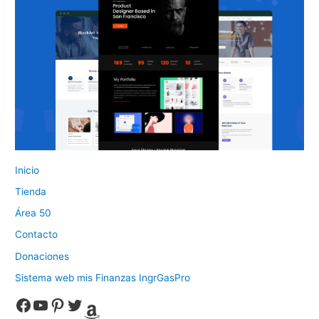
Inicio
Tienda
Área 50
Contacto
Donaciones
Sistema web mis Finanzas IngrGasPro
Facebook
YouTube
Pinterest
Twitter
Amazon