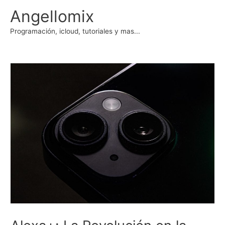
Ir
Angellomix
al
contenido
Programación, icloud, tutoriales y mas...