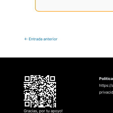
←
Entrada anterior
Politic
https:/
privaci
Gracias, por tu apoyo!