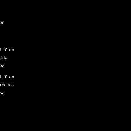
os
L 01 en
a la
os
L 01 en
ráctica
osa