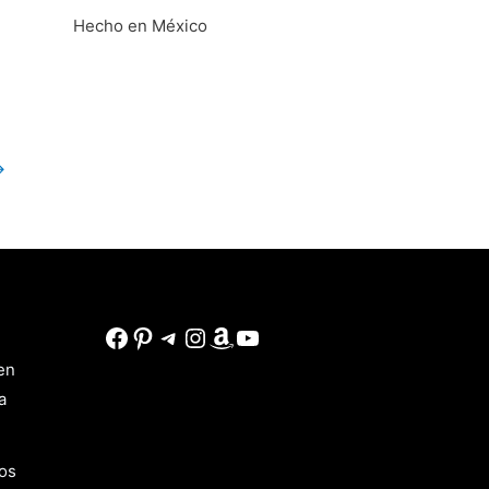
Hecho en México
→
Facebook
Pinterest
Telegram
Instagram
Amazon
YouTube
en
a
os