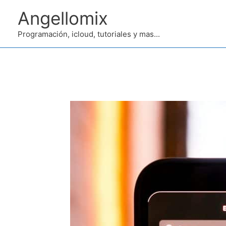
Ir
Angellomix
al
contenido
Programación, icloud, tutoriales y mas...