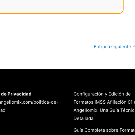
Entrada siguiente
a de Privacidad
Configuración y Edición de
/angellomix.com/politica-de-
Formatos IMSS Afiliación 01 
dad
Angellomix: Una Guía Técnic
Detallada
Guía Completa sobre Format