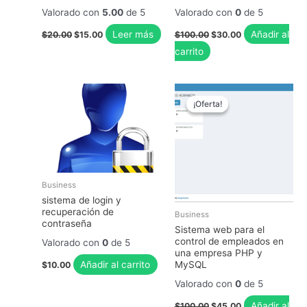
Valorado con
5.00
de 5
Valorado con
0
de 5
El
El
El
El
Leer más
Añadir al
$
20.00
$
15.00
$
100.00
$
30.00
precio
precio
precio
precio
carrito
original
actual
original
actual
era:
es:
era:
es:
$20.00.
$15.00.
$100.00.
$30.00.
¡Oferta!
¡Oferta!
Business
sistema de login y
recuperación de
Business
contraseña
Sistema web para el
control de empleados en
Valorado con
0
de 5
una empresa PHP y
Añadir al carrito
MySQL
$
10.00
Valorado con
0
de 5
El
El
Añadir al
$
100.00
$
45.00