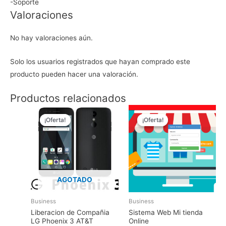
-Soporte
Valoraciones
No hay valoraciones aún.
Solo los usuarios registrados que hayan comprado este
producto pueden hacer una valoración.
Productos relacionados
¡Oferta!
¡Oferta!
¡Oferta!
¡Oferta!
AGOTADO
Business
Business
Liberacion de Compañia
Sistema Web Mi tienda
LG Phoenix 3 AT&T
Online