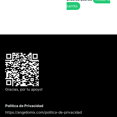
precio
precio
carrito
original
actual
era:
es:
$100.00.
$45.00.
Gracias, por tu apoyo!
Politica de Privacidad
https://angellomix.com/politica-de-privacidad